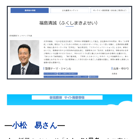
―
―
小松 易さん