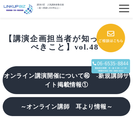
講演の匠 人気講師多数在籍
～延べ実績5,000件以上～
【講演企画担当者が知っておく
べきこと】vol.48
オンライン講演開催について㊻
-
新規講師サ
イト掲載情報①
～オンライン講師 耳より情報～