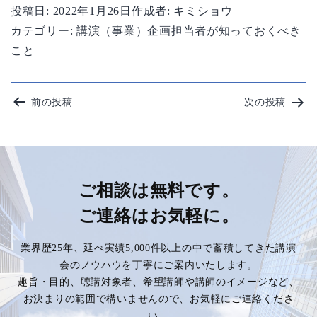
投稿日:
2022年1月26日
作成者:
キミショウ
カテゴリー:
講演（事業）企画担当者が知っておくべき
こと
投
前の投稿
次の投稿
稿
ナ
ビ
ご相談は無料です。
ご連絡はお気軽に。
ゲ
業界歴25年、延べ実績5,000件以上の中で蓄積してきた講演
ー
会のノウハウを丁寧にご案内いたします。
趣旨・目的、聴講対象者、希望講師や講師のイメージなど、
シ
お決まりの範囲で構いませんので、お気軽にご連絡くださ
い。