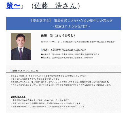
』（
）
策〜
佐藤 浩さん