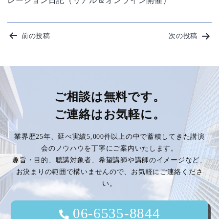
レーション日記（リアル＆オンライン開催）
投
前の投稿
次の投稿
稿
ナ
ビ
ご相談は無料です。
ご連絡はお気軽に。
ゲ
業界歴25年、延べ実績5,000件以上の中で蓄積してきた講演
ー
会のノウハウを丁寧にご案内いたします。
趣旨・目的、聴講対象者、希望講師や講師のイメージなど、
シ
お決まりの範囲で構いませんので、お気軽にご連絡くださ
い。
ョ
ン
06-6535-8844