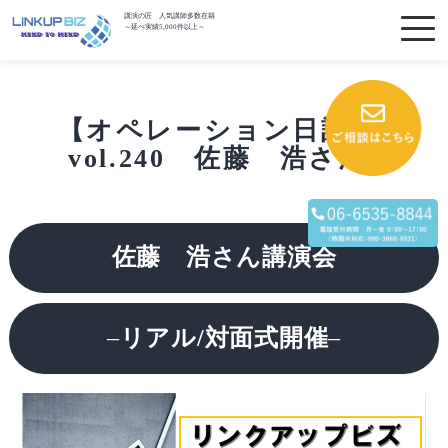
講演の匠 人気講師多数在籍
～延べ実績5,000件以上～
【オペレーション日記】
vol.240 佐藤 浩さん
佐藤 浩さん講演会
–
リアル/対面式開催
–