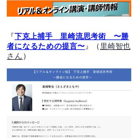
『
下克上捕手 里崎流思考術 〜勝
』（
者になるための提言〜
里崎智也
）
さん