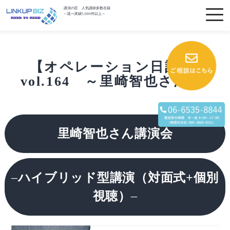
講演の匠 人気講師多数在籍
～延べ実績5,000件以上～
【オペレーション日記】
vol.164 ～里崎智也さん～
里崎智也さん講演会
–
ハイブリッド型講演（対面式+個別
視聴）
–