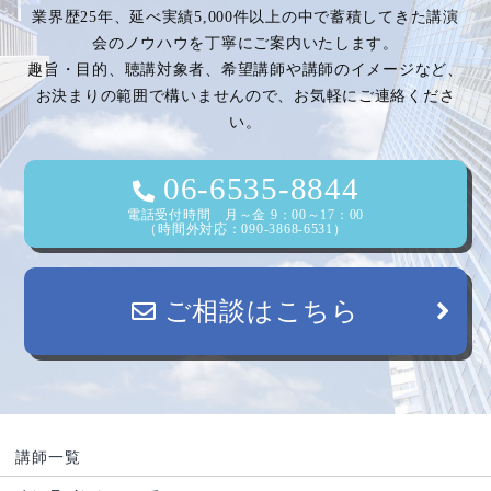
業界歴25年、延べ実績5,000件以上の中で蓄積してきた講演
ー
会のノウハウを丁寧にご案内いたします。
趣旨・目的、聴講対象者、希望講師や講師のイメージなど、
シ
お決まりの範囲で構いませんので、お気軽にご連絡くださ
い。
ョ
ン
06-6535-8844
電話受付時間 月～金 9：00～17：00
（時間外対応：090-3868-6531）
ご相談はこちら
講師一覧