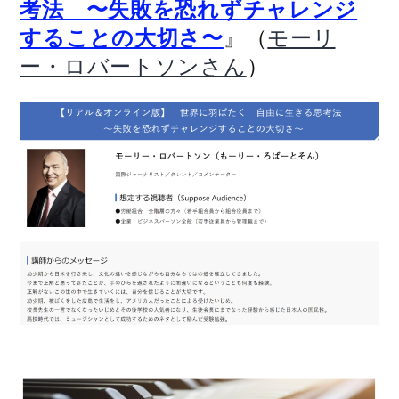
考法 〜失敗を恐れずチャレンジ
』（
することの大切さ〜
モーリ
）
ー・ロバートソンさん