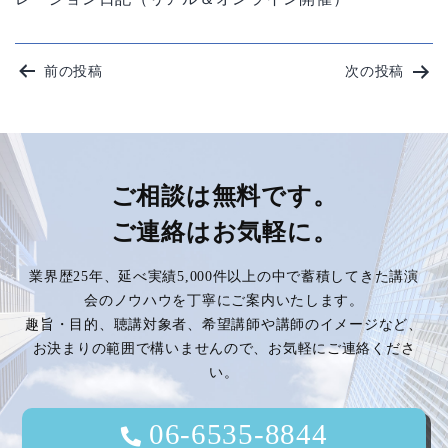
投
前の投稿
次の投稿
稿
ナ
ビ
ご相談は無料です。
ご連絡はお気軽に。
ゲ
業界歴25年、延べ実績5,000件以上の中で蓄積してきた講演
ー
会のノウハウを丁寧にご案内いたします。
趣旨・目的、聴講対象者、希望講師や講師のイメージなど、
シ
お決まりの範囲で構いませんので、お気軽にご連絡くださ
い。
ョ
ン
06-6535-8844