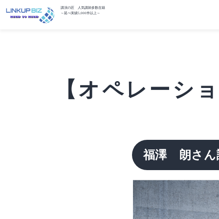
講演の匠 人気講師多数在籍
～延べ実績5,000件以上～
【オペレーション
福澤 朗さん