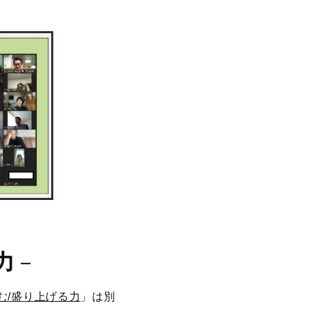
力
－
む/盛り上げる力
」は別