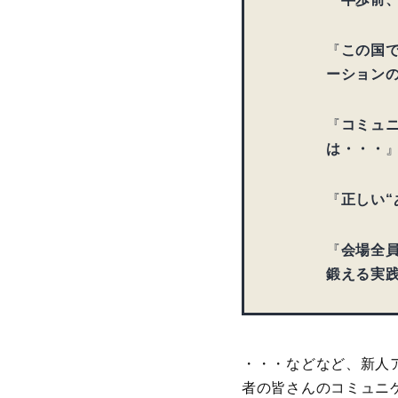
『
この国で
ーション
『
コミュ
は・・・
『
正しい“
『
会場全
鍛える実
・・・などなど、新人
者の皆さんのコミュニ