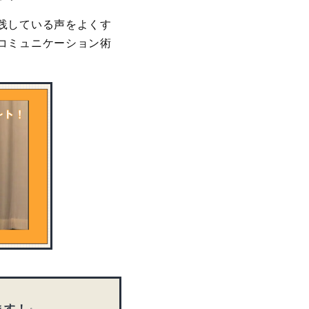
践している声をよくす
コミュニケーション術
ます！
』