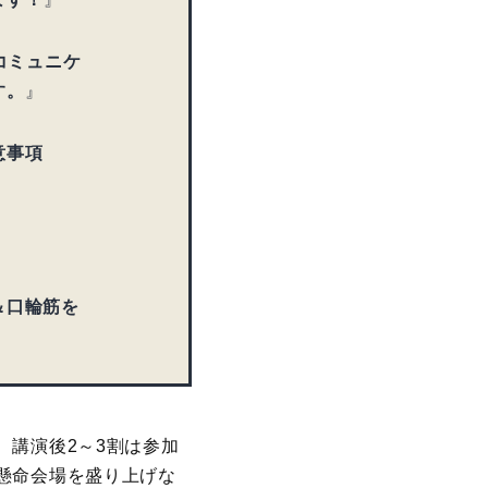
コミュニケ
す。
』
意事項
＆口輪筋を
、講演後2～3割は参加
懸命会場を盛り上げな