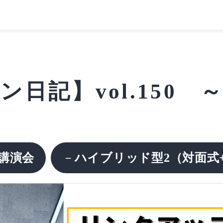
日記】vol.150
講演会
－
ハイブリッド型2（対面式