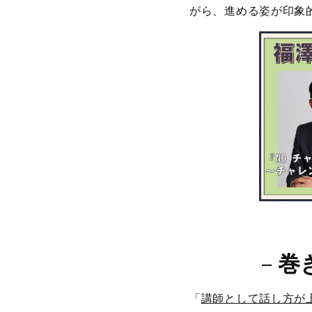
がら、進める姿が印象
－
巻
「
講師として話し方が