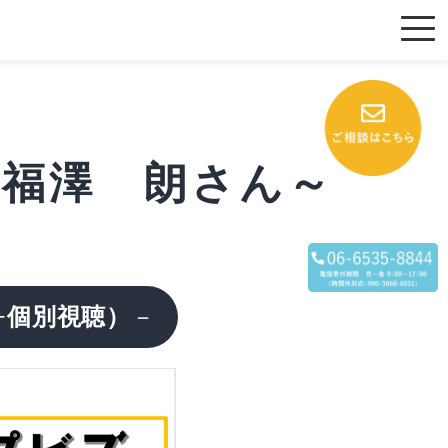
 ～福澤 朗さん～
+個別視聴）
－