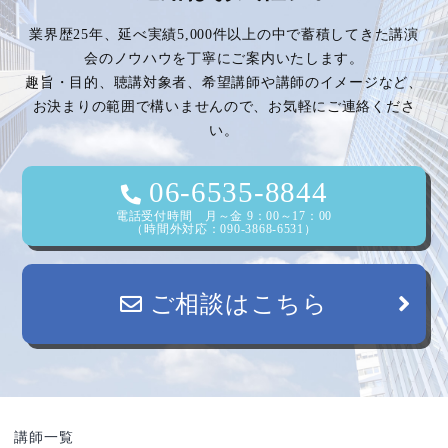
ゲ
業界歴25年、延べ実績5,000件以上の中で蓄積してきた講演
ー
会のノウハウを丁寧にご案内いたします。
趣旨・目的、聴講対象者、希望講師や講師のイメージなど、
シ
お決まりの範囲で構いませんので、お気軽にご連絡くださ
い。
ョ
ン
06-6535-8844
電話受付時間 月～金 9：00～17：00
（時間外対応：090-3868-6531）
ご相談はこちら
講師一覧