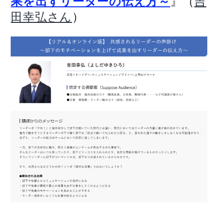
』（
果を出すリーダーの伝え方～
吉
）
田幸弘さん