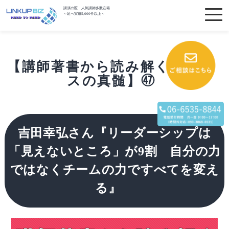
講演の匠 人気講師多数在籍
～延べ実績5,000件以上～
【講師著書から読み解くビジネ
スの真髄】㊼
吉田幸弘さん『リーダーシップは
「見えないところ」が9割 自分の力
ではなくチームの力ですべてを変え
る』