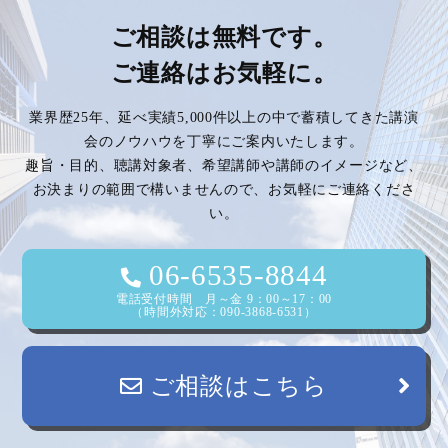
ビ
ご相談は無料です。
ご連絡はお気軽に。
ゲ
業界歴25年、延べ実績5,000件以上の中で蓄積してきた講演
ー
会のノウハウを丁寧にご案内いたします。
趣旨・目的、聴講対象者、希望講師や講師のイメージなど、
シ
お決まりの範囲で構いませんので、お気軽にご連絡くださ
い。
ョ
ン
06-6535-8844
電話受付時間 月～金 9：00～17：00
（時間外対応：090-3868-6531）
ご相談はこちら