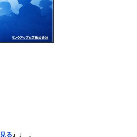
見る
』
↓ ↓