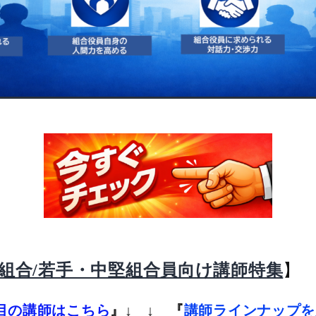
】
組合/若手・中堅組合員向け講師特集
目の講師はこちら
』
↓ ↓
『
講師ラインナップを