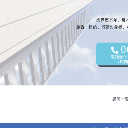
ゲ
業界歴25年、延
ー
趣旨・目的、聴講対象者、
シ
0
電話受付時
（時間外
ョ
ン
講師一