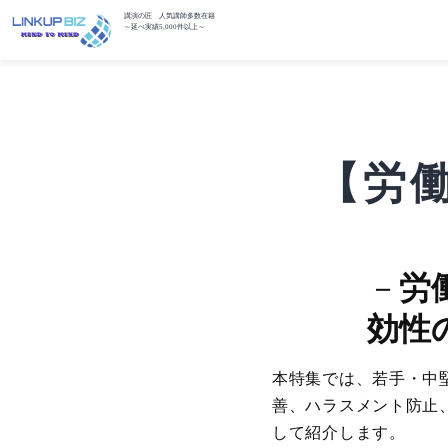
講演の匠 人気講師多数在籍
～延べ実績5,000件以上～
【労
－
労
効性
本特集では、若手・中
善、ハラスメント防止
して紹介します。