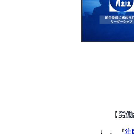
【
労働
↓ ↓ 『
注