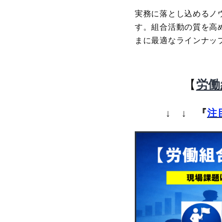
実務に落とし込めるノ
す。組合活動の質を高
まに最適なラインナッ
【
労働
↓ ↓ 『
注