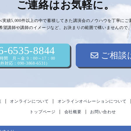
ご連絡はお気軽に。
べ実績5,000件以上の中で蓄積してきた講演会のノウハウを丁寧に
希望講師や講師のイメージなど、お決まりの範囲で構いませんので
6-6535-8844
ご相談
間 月～金 9：00～17：00
対応：090-3868-6531）
覧
オンラインについて
オンラインオペレーションについて
トップページ
会社概要
お問い合わせ