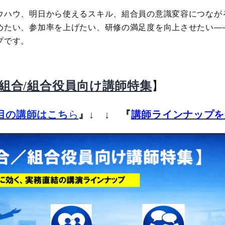
ウハウ、明日から使えるスキル、組合員の意識変容につなが
めたい、参加率を上げたい、研修の満足度を向上させたい―
プです。
】
組合/組合役員向け講師特集
目の講師はこち
ら
』
↓ ↓
『
講師ラインナップを