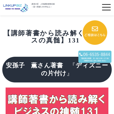
講演の匠 人気講師多数在籍
～延べ実績5,000件以上～
【講師著書から読み解くビジネ
スの真髄】131
安孫子 薫さん著書
『
ディズニー
の片付け
』