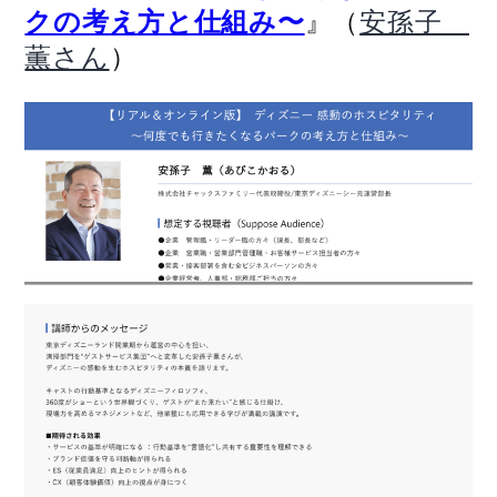
』（
クの考え方と仕組み〜
安孫子
）
薫さん