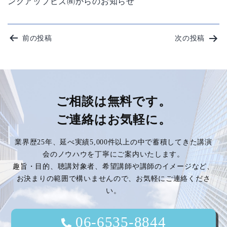
ンクアップビズ㈱からのお知らせ
投
前の投稿
次の投稿
稿
ナ
ビ
ご相談は無料です。
ご連絡はお気軽に。
ゲ
業界歴25年、延べ実績5,000件以上の中で蓄積してきた講演
ー
会のノウハウを丁寧にご案内いたします。
趣旨・目的、聴講対象者、希望講師や講師のイメージなど、
シ
お決まりの範囲で構いませんので、お気軽にご連絡くださ
い。
ョ
ン
06-6535-8844