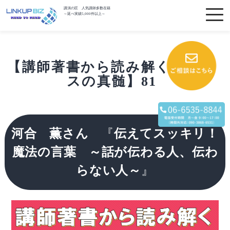
講演の匠 人気講師多数在籍
～延べ実績5,000件以上～
【講師著書から読み解くビジネ
スの真髄】81
河合 薫さん
『
伝えてスッキリ！
魔法の言葉 ～話が伝わる人、伝わ
らない人～
』