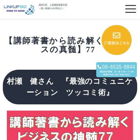
講演の匠 人気講師多数在籍
～延べ実績5,000件以上～
【講師著書から読み解くビジネ
スの真髄】77
村瀬 健さん
『最強のコミュニケ
ーション ツッコミ術』