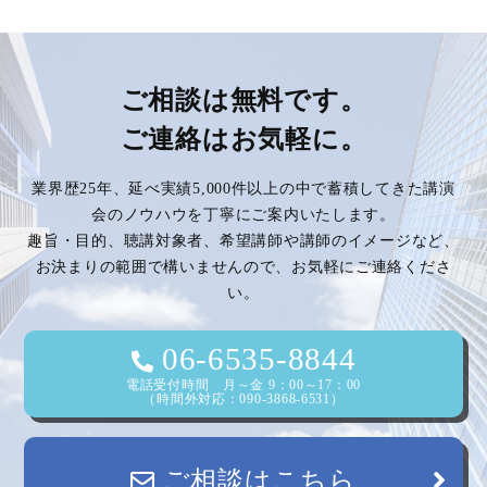
稿
ナ
ビ
ご相談は無料です。
ご連絡はお気軽に。
ゲ
業界歴25年、延べ実績5,000件以上の中で蓄積してきた講演
ー
会のノウハウを丁寧にご案内いたします。
趣旨・目的、聴講対象者、希望講師や講師のイメージなど、
シ
お決まりの範囲で構いませんので、お気軽にご連絡くださ
い。
ョ
ン
06-6535-8844
電話受付時間 月～金 9：00～17：00
（時間外対応：090-3868-6531）
ご相談はこちら