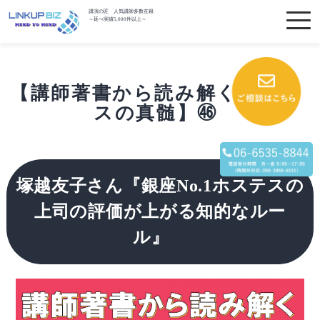
講演の匠 人気講師多数在籍
～延べ実績5,000件以上～
【講師著書から読み解くビジネ
スの真髄】㊻
塚越友子さん『銀座No.1ホステスの
上司の評価が上がる知的なルー
ル』