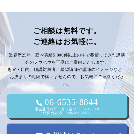
稿
ナ
ビ
ご相談は無料です。
ご連絡はお気軽に。
ゲ
業界歴25年、延べ実績5,000件以上の中で蓄積してきた講演
ー
会のノウハウを丁寧にご案内いたします。
趣旨・目的、聴講対象者、希望講師や講師のイメージなど、
シ
お決まりの範囲で構いませんので、お気軽にご連絡くださ
い。
ョ
ン
06-6535-8844
電話受付時間 月～金 9：00～17：00
（時間外対応：090-3868-6531）