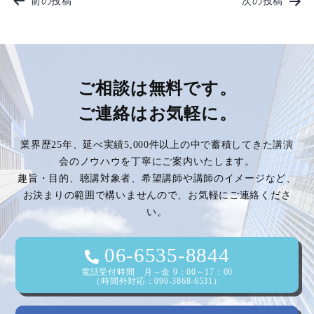
前の投稿
次の投稿
稿
ナ
ビ
ご相談は無料です。
ご連絡はお気軽に。
ゲ
業界歴25年、延べ実績5,000件以上の中で蓄積してきた講演
ー
会のノウハウを丁寧にご案内いたします。
趣旨・目的、聴講対象者、希望講師や講師のイメージなど、
シ
お決まりの範囲で構いませんので、お気軽にご連絡くださ
い。
ョ
ン
06-6535-8844
電話受付時間 月～金 9：00～17：00
（時間外対応：090-3868-6531）