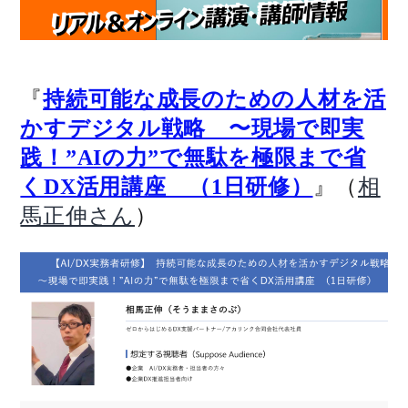
『
持続可能な成長のための人材を活
かすデジタル戦略 〜現場で即実
践！”AIの力”で無駄を極限まで省
』（
くDX活用講座 （1日研修）
相
）
馬正伸さん