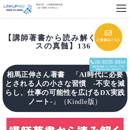
講演の匠 人気講師多数在籍
～延べ実績5,000件以上～
【講師著書から読み解くビジネ
スの真髄】136
相馬正伸さん著書
『
AI時代に必要
とされる人の小さな習慣 -不安を減
らし、仕事の可能性を広げるDX実践
ノート-
』（Kindle版）