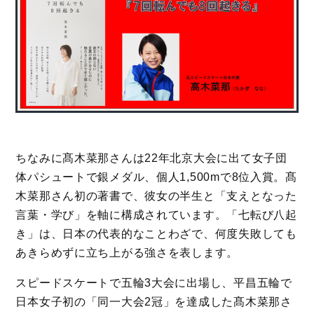
ちなみに髙木菜那さんは22年北京大会に出て女子団
体パシュートで銀メダル、個人1,500mで8位入賞。髙
木菜那さん初の著書で、彼女の半生と「支えとなった
言葉・学び」を軸に構成されています。「七転び八起
き」は、日本の代表的なことわざで、何度失敗しても
あきらめずに立ち上がる強さを表します。
スピードスケートで五輪3大会に出場し、平昌五輪で
日本女子初の「同一大会2冠」を達成した髙木菜那さ