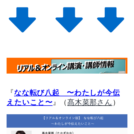
『
なな転び八起 〜わたしが今伝
』（
）
えたいこと〜
髙木菜那さん