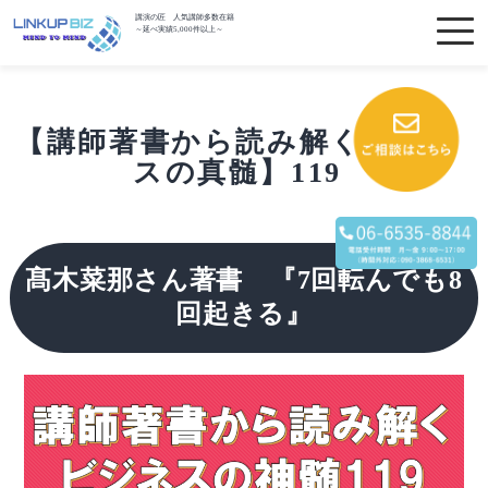
講演の匠 人気講師多数在籍
～延べ実績5,000件以上～
【講師著書から読み解くビジネ
スの真髄】119
髙木菜那さん著書 『7回転んでも8
回起きる』