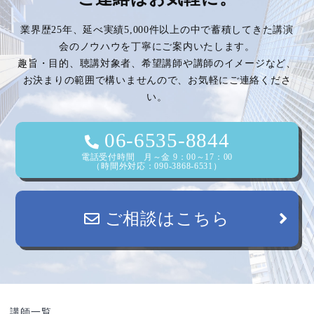
ゲ
業界歴25年、延べ実績5,000件以上の中で蓄積してきた講演
ー
会のノウハウを丁寧にご案内いたします。
趣旨・目的、聴講対象者、希望講師や講師のイメージなど、
シ
お決まりの範囲で構いませんので、お気軽にご連絡くださ
い。
ョ
ン
06-6535-8844
電話受付時間 月～金 9：00～17：00
（時間外対応：090-3868-6531）
ご相談はこちら
講師一覧