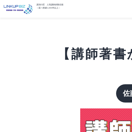
講演の匠 人気講師多数在籍
～延べ実績5,000件以上～
【講師著書
佐