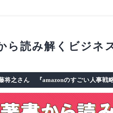
から読み解くビジネ
藤将之さん 『amazonのすごい人事戦