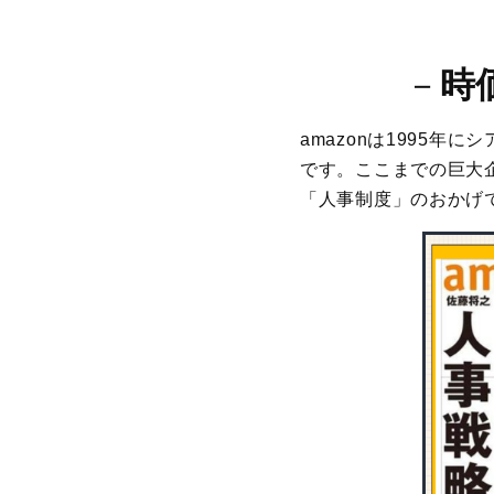
－
時
amazonは1995
です。ここまでの巨大
「人事制度」のおかげ