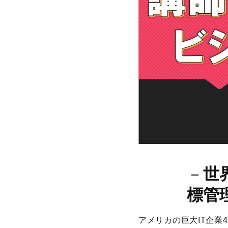
－
世
標管
アメリカの巨大IT企業4社