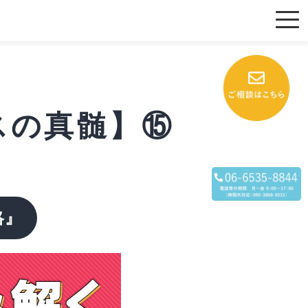
スの真髄】⑮
略』