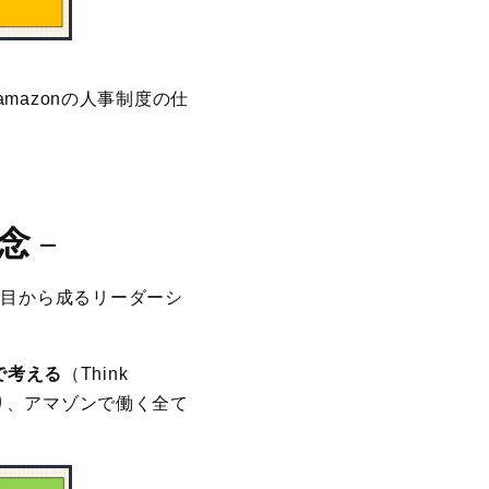
azonの人事制度の仕
念
－
項目から成るリーダーシ
で考える
（Think
あり、アマゾンで働く全て