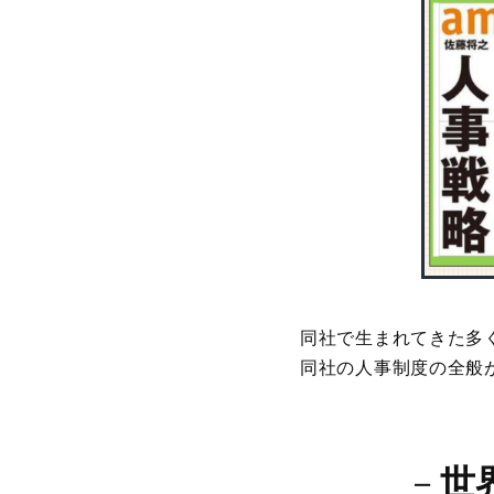
同社で生まれてきた多
同社の人事制度の全般
－
世