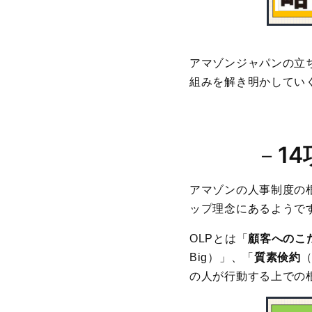
アマゾンジャパンの立ち
組みを解き明かしてい
－
1
アマゾンの人事制度の
ップ理念にあるようで
OLPとは「
顧客へのこ
Big）」、「
質素倹約
（
の人が行動する上での