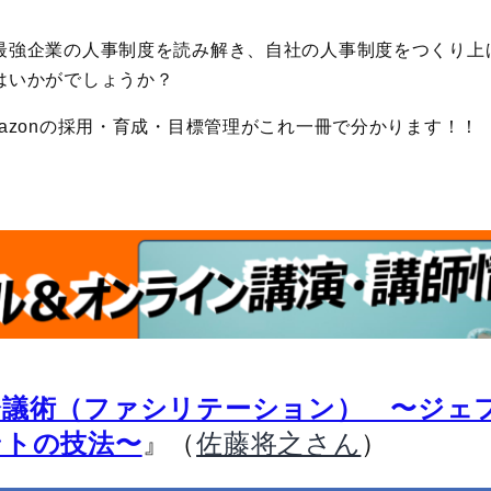
最強企業の人事制度を読み解き、自社の人事制度をつくり上げ
はいかがでしょうか？
azonの採用・育成・目標管理がこれ一冊で分かります！！
会議術（ファシリテーション） 〜ジェ
』（
）
ントの技法〜
佐藤将之さん