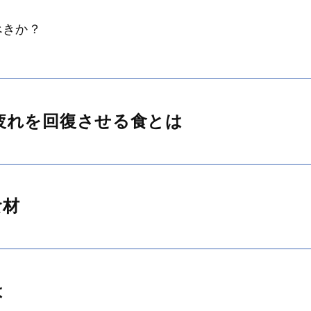
べきか？
疲れを回復させる食とは
食材
は