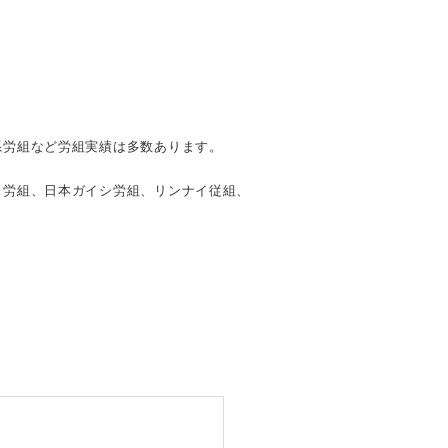
系労組など労組実績は多数あります。
ス労組、日本ガイシ労組、リンナイ従組、