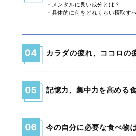
・メンタルに良い成分とは？
・具体的に何をどれくらい摂取す
04
カラダの疲れ、ココロの
05
記憶力、集中力を高める
06
今の自分に必要な食べ物