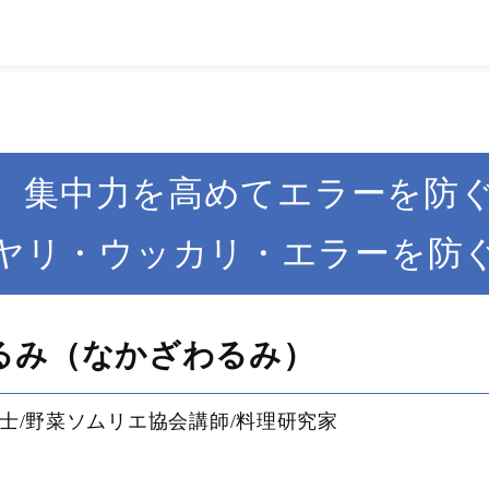
 集中力を高めてエラーを防
ヤリ・ウッカリ・エラーを防
るみ（なかざわるみ）
士/野菜ソムリエ協会講師/料理研究家