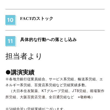
FACTのストック
10
具体的な行動への落とし込み
11
担当者より
●講演実績
※各地方銀行従業員組合、サービス系労組、輸送系労組、エ
ネルギー系労組、百貨店系労組など労組実績多数。
（
大日本住友製薬、KTグループ労組、JTB労組、
堀場製作
所労組、
大阪百貨店労連、
全日通労組など ※敬称略）
※50組合近い労組実績がございます。