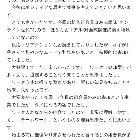
今後はポジティブな思考で物事を考えていきたいと思いま
す。
・とても良かったです。今回の新入組合員はある意味“オン
ライン世代”なので、ほとんどリアル/対面式開催講演を経験
していないので、
反応・リアクションなど懸念しておりましたが、さすが川
谷さんで和やかなムードで和気あいあいと、積極的に参加し
ていました。
・大好評！でした。楽しかったですし、ワーク（参加型）が
多くあり、退屈することなく聞くことが出来ましたし、
ワーク自体に様々な驚きがあり、新しい知見を知ることも
出来、良かったです。
・大変良かった！今回、7年目の組合員のみの参加という事
業でしたが、タメになる内容でしたし、
ワーク入れながらの内容でしたので、非常に理解しやす
く、「チームワーク」というものを理解出来たように思いま
す
・始まる前は無理やり来させられたと言う感じの組合員が多