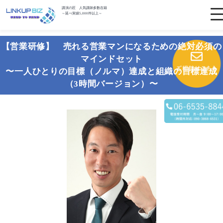
講演の匠 人気講師多数在籍
～延べ実績5,000件以上～
【営業研修】 売れる営業マンになるための絶対必須の
マインドセット
〜一人ひとりの目標（ノルマ）達成と組織の目標達成
（3時間バージョン）〜