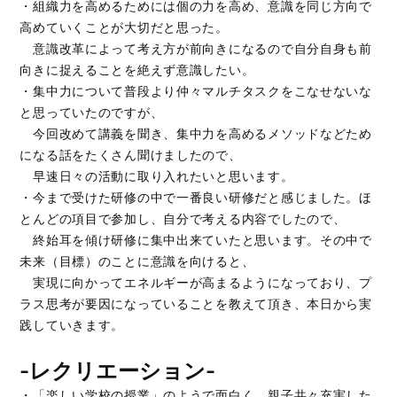
・組織力を高めるためには個の力を高め、意識を同じ方向で
高めていくことが大切だと思った。
意識改革によって考え方が前向きになるので自分自身も前
向きに捉えることを絶えず意識したい。
・集中力について普段より仲々マルチタスクをこなせないな
と思っていたのですが、
今回改めて講義を聞き、集中力を高めるメソッドなどため
になる話をたくさん聞けましたので、
早速日々の活動に取り入れたいと思います。
・今まで受けた研修の中で一番良い研修だと感じました。ほ
とんどの項目で参加し、自分で考える内容でしたので、
終始耳を傾け研修に集中出来ていたと思います。その中で
未来（目標）のことに意識を向けると、
実現に向かってエネルギーが高まるようになっており、プ
ラス思考が要因になっていることを教えて頂き、本日から実
践していきます。
-レクリエーション-
・「楽しい学校の授業」のようで面白く、親子共々充実した