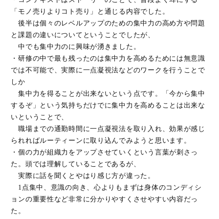
「モノ売りよりコト売り」と通じる内容でした。
後半は個々のレベルアップのための集中力の高め方や問題
と課題の違いについてということでしたが、
中でも集中力のに興味が湧きました。
・研修の中で最も残ったのは集中力を高めるためには無意識
では不可能で、実際に一点凝視法などのワークを行うことで
しか
集中力を得ることが出来ないという点です。「今から集中
するぞ」という気持ちだけでに集中力を高めることは出来な
いということで、
職場までの通勤時間に一点凝視法を取り入れ、効果が感じ
られればルーティーンに取り込んでみようと思います。
・個の力が組織力をアップさせていくという言葉が刺さっ
た。頭では理解していることであるが、
実際に話を聞くとやはり感じ方が違った。
1点集中、意識の向き、心よりもまずは身体のコンディシ
ョンの重要性など非常に分かりやすくさせやすい内容だっ
た。