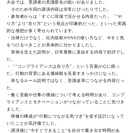
大会では、受講者の意識変化の狙いがありました。
そのため今回の講演内容は非常にぴったりでした。
・参加者からは「すぐに現場で活かせる内容だった」「“や
り方”より“在り方”という視点が印象的だった」といった実践
的な感想が多く寄せられています。
・法律だけでなく、社内規範やSNSの使い方など、今すぐ気
をつけるべきことが具体的に分かりましたし、
実例を交えた説明が、日常業務に直結する内容で好評でし
た。
・「“コンプライアンスは在り方”」という言葉が心に残っ
た。行動の背景にある価値観を見直すきっかけになった。
単なるルール説明ではなく、意識改革につながる内容だっ
た。
・働く意義や仕事の価値について考える時間があり、コンプ
ライアンスとモチベーションがつながっていることに気づき
ました。
研修の構成が“行動につながる気づき”を促す設計になって
いたことが高評価でした。
・講演後に“今すぐできること”を自分で書き出す時間があ