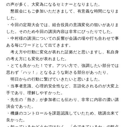
の声が多く、大変為になるセミナーとなりました。
懇親会にもご参加いただきまして、有意義な時間になりま
した。
・今回の定期大会では、組合役員の意識変化の狙いがありま
した。そのため今回の講演内容は非常にぴったりでした。
・中村様の講演についての反響が会議の場や打ち合わせで事
ある毎にワードとして出てきます。
考え方や行動に変化が表れた証拠だと思いますし、私自身
の考え方にも変化が表れました。
・とても良かった！です。アツい方で、強調したい部分では
思わず「ハッ！」となるような刺さる部分があったり、
明日からの行動に繋げていきたいと思いました。
・当事者意識、心理的安全性など、言語化されるのが大変上
手であり、理解しやすかった。
・先生の「熱さ」が参加者にも伝わり、非常に内容の濃い講
演会であった。
・機嫌のコントロールを課題認識していたため、聴講出来て
良かった。
・知っているかどうかではなく、「今できているか」の観点