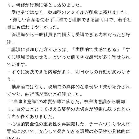
り、研修が行動に落とし込めました。
受け身ではなく、参加型のスタイルが印象に残りました。
・難しい言葉を使わず、誰でも理解できる語り口で、若手社
員にも伝わりやすかった。
管理職から一般社員まで幅広く受講できる内容だったと好
評。
・講演に参加した方々からは、「実践的で共感できる」「す
ぐに職場で活かせる」といった前向きな感想が多く寄せられ
ています。
・すぐに実践できる内容が多く、明日からの行動が変わりそ
う。
抽象論ではなく、現場での具体的な事例や工夫が紹介され
ており、納得感が高いと好評でした。
・“当事者意識”の本質が腑に落ちた。被害者意識から脱却
し、自分ごととして捉える姿勢の大切さが印象に残ったとい
う声が多くありました。
・心理的安全性の重要性を再認識した。チームづくりや人材
育成において、安心して発言できる環境の必要性が具体的に
語られ、