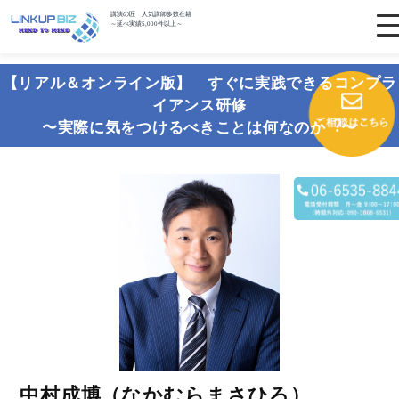
講演の匠 人気講師多数在籍
～延べ実績5,000件以上～
【リアル＆オンライン版】 すぐに実践できるコンプラ
イアンス研修
〜実際に気をつけるべきことは何なのか︖〜
中村成博（なかむらまさひろ）