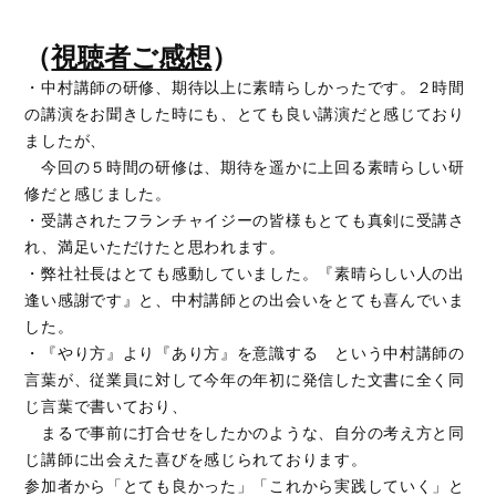
（
視聴者ご感想
）
・中村講師の研修、期待以上に素晴らしかったです。２時間
の講演をお聞きした時にも、とても良い講演だと感じており
ましたが、
今回の５時間の研修は、期待を遥かに上回る素晴らしい研
修だと感じました。
・受講されたフランチャイジーの皆様もとても真剣に受講さ
れ、満足いただけたと思われます。
・弊社社長はとても感動していました。『素晴らしい人の出
逢い感謝です』と、中村講師との出会いをとても喜んでいま
した。
・『やり方』より『あり方』を意識する という中村講師の
言葉が、従業員に対して今年の年初に発信した文書に全く同
じ言葉で書いており、
まるで事前に打合せをしたかのような、自分の考え方と同
じ講師に出会えた喜びを感じられております。
参加者から「とても良かった」「これから実践していく」と