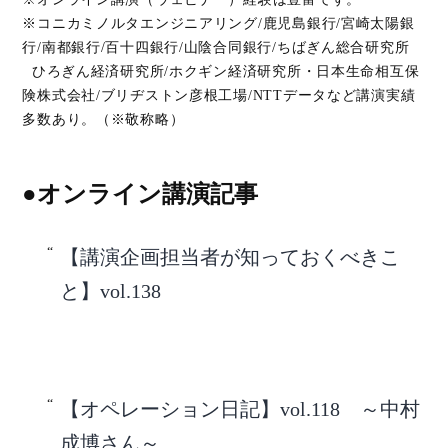
※コニカミノルタエンジニアリング/鹿児島銀行/宮崎太陽銀
行/南都銀行/百十四銀行/山陰合同銀行/ちばぎん総合研究所
ひろぎん経済研究所/ホクギン経済研究所・日本生命相互保
険株式会社/ブリヂストン彦根工場/NTTデータなど講演実績
多数あり。（※敬称略）
●オンライン講演記事
【講演企画担当者が知っておくべきこ
と】vol.138
【オペレーション日記】vol.118 ～中村
成博さん～