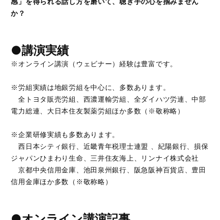
感」を得られる話し方を磨いて、聴き手の心を掴みません
か？
●講演実績
※オンライン講演（ウェビナー）経験は豊富です。
※労組実績は地銀労組を中心に、多数あります。
全トヨタ販売労組、西濃運輸労組、全ダイハツ労連、中部
電力総連、大日本住友製薬労組ほか多数（※敬称略）
※企業研修実績も多数あります。
西日本シティ銀行、近畿青年税理士連盟 、紀陽銀行、損保
ジャパンひまわり生命、三井住友海上、リンナイ株式会社
京都中央信用金庫、池田泉州銀行、阪急阪神百貨店、豊田
信用金庫ほか多数（※敬称略）
●オンライン講演記事