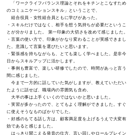
「ワークライフバランス理論とそれをキチンとこなすため
のコミュニケーションスキル」ということで、
組合役員・女性組合員ともに学びがあった。
・スキルだけではなく、相手を想う気持ちが必要だというこ
とが分かりました。 第一印象の大切さを改めて感じました。
・言葉の使い方で、印象がかなり変わることが実感できまし
た。意識して言葉を選びたいと思います。
・緊張感を持ちながらも、とても楽しく学べました。是非今
日からスキルアップに活かします。
・事例も豊富で、楽しい研修でしたので、時間があっと言う
間に感じました。
今まで一方的に話していた気がしますが、教えていただい
たように話せば、職場内の雰囲気も含め、
大半の事は上手くいくのではないかと思いました。
・実習が多かったので、とてもよく理解ができました。すぐ
に使えそうなものばかりでした。
・好感のもてる話し方は、顧客満足度を上げるうえで大変有
効であると感じました。
はっきり聞こえる発音の仕方、言い回しやロールプレイン