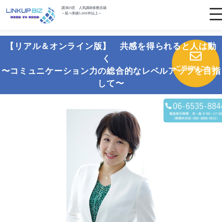
講演の匠 人気講師多数在籍
～延べ実績5,000件以上～
【リアル＆オンライン版】 共感を得られると人は動
く
〜コミュニケーション力の総合的なレベルアップを目指
して〜