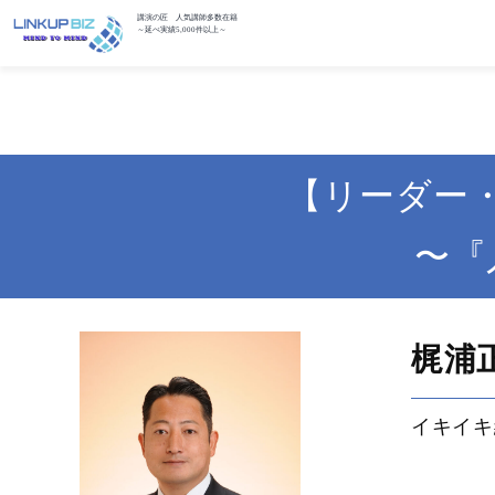
講演の匠 人気講師多数在籍
～延べ実績5,000件以上～
【リーダー
〜『
梶浦
イキイキ