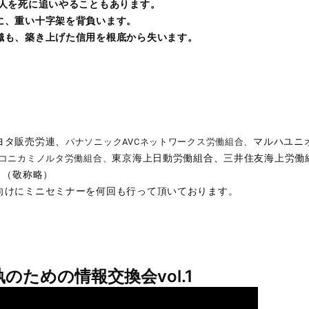
、人を死に追いやることもあります。
に、重い十字架を背負います。
織も、築き上げた信用を根底から失います。
ヨタ販売労連、
マルハユニ
パナソニックAVCネットワークス労働組合、
東京海上日動労働組合、三井住友海上労働
コニカミノルタ労働組合、
。（敬称略）
向けにミニセミナーを何回も行って頂いております。
。
執のための情報交換会vol.1