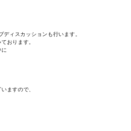
をつくり、
ープディスカッションも行います。
いております。
中に
ございますので、