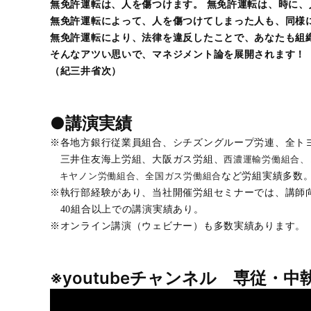
無免許運転は、人を傷つけます。 無免許運転は、時に
無免許運転によって、人を傷つけてしまった人も、同様
無免許運転により、法律を違反したことで、あなたも組
そんなアツい思いで、マネジメント論を展開されます！
（紀三井省次）
●講演実績
※各地方銀行従業員組合、シチズングループ労連、全ト
三井住友海上労組、大阪ガス労組、
西濃運輸労働組合、
など労組実績多数
キヤノン労働組合、
全国ガス労働組合
※執行部経験があり、当社開催労組セミナーでは、講師
40組合以上での講演実績あり。
※オンライン講演（ウェビナー）も多数実績あります
※youtubeチャンネル 専従・中