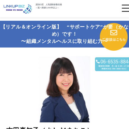
講演の匠 人気講師多数在籍
～延べ実績5,000件以上～
【リアル＆オンライン版】 “サポートケア”が要（かな
め）です！
〜組織メンタルヘルスに取り組む力〜