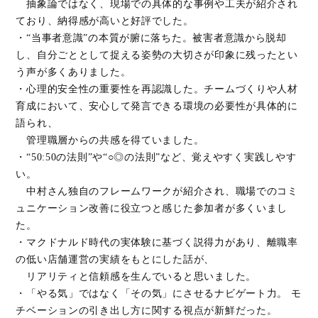
抽象論ではなく、現場での具体的な事例や工夫が紹介され
ており、納得感が高いと好評でした。
・“当事者意識”の本質が腑に落ちた。被害者意識から脱却
し、自分ごととして捉える姿勢の大切さが印象に残ったとい
う声が多くありました。
・心理的安全性の重要性を再認識した。チームづくりや人材
育成において、安心して発言できる環境の必要性が具体的に
語られ、
管理職層からの共感を得ていました。
・“50:50の法則”や“○◎の法則”など、覚えやすく実践しやす
い。
中村さん独自のフレームワークが紹介され、職場でのコミ
ュニケーション改善に役立つと感じた参加者が多くいまし
た。
・マクドナルド時代の実体験に基づく説得力があり、離職率
の低い店舗運営の実績をもとにした話が、
リアリティと信頼感を生んでいると思いました。
・「やる気」ではなく「その気」にさせるナビゲート力。 モ
チベーションの引き出し方に関する視点が新鮮だった。