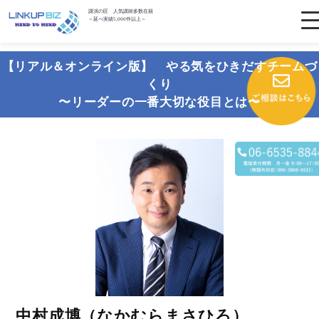
講演の匠 人気講師多数在籍
～延べ実績5,000件以上～
【リアル＆オンライン版】 やる気をひきだすチームづ
くり
〜リーダーの一番大切な役目とは〜
中村成博（なかむらまさひろ）