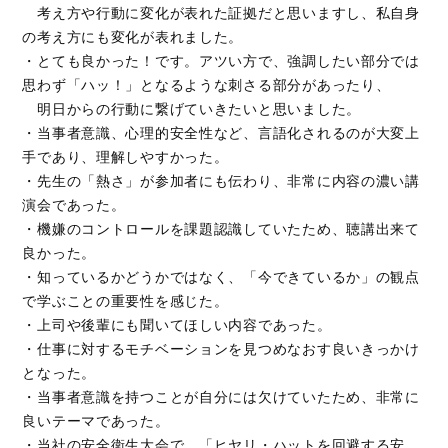
考え方や行動に変化が表れた証拠だと思いますし、私自身
の考え方にも変化が表れました。
・とても良かった！です。アツい方で、強調したい部分では
思わず「ハッ！」となるような刺さる部分があったり、
明日からの行動に繋げていきたいと思いました。
・当事者意識、心理的安全性など、言語化されるのが大変上
手であり、理解しやすかった。
・先生の「熱さ」が参加者にも伝わり、非常に内容の濃い講
演会であった。
・機嫌のコントロールを課題認識していたため、聴講出来て
良かった。
・知っているかどうかではなく、「今できているか」の観点
で学ぶことの重要性を感じた。
・上司や後輩にも聞いてほしい内容であった。
・仕事に対するモチベーションを見つめなおす良いきっかけ
となった。
・当事者意識を持つことが自分には欠けていたため、非常に
良いテーマであった。
・当社の安全衛生大会で、「ヒヤリ・ハットを回避する安