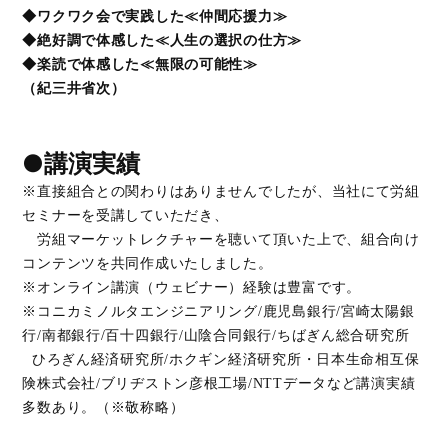
◆ワクワク会で実践した≪仲間応援力≫
◆絶好調で体感した≪人生の選択の仕方≫
◆楽読で体感した≪無限の可能性≫
（紀三井省次）
●講演実績
※直接組合との関わりはありませんでしたが、当社にて労組
セミナーを受講していただき、
労組マーケットレクチャーを聴いて頂いた上で、組合向け
コンテンツを共同作成いたしました。
※オンライン講演（ウェビナー）経験は豊富です。
※コニカミノルタエンジニアリング/鹿児島銀行/宮崎太陽銀
行/南都銀行/百十四銀行/山陰合同銀行/ちばぎん総合研究所
ひろぎん経済研究所/ホクギン経済研究所・日本生命相互保
険株式会社/ブリヂストン彦根工場/NTTデータなど講演実績
多数あり。（※敬称略）