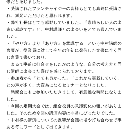
修だと感じました。
・受講されたフランチャイジーの皆様もとても真剣に受講さ
れ、満足いただけたと思われます。
・弊社社長はとても感動していました。『素晴らしい人の出
逢い感謝です』と、中村講師との出会いをとても喜んでいま
した。
・『やり方』より『あり方』を意識する という中村講師の
言葉が、従業員に対して今年の年初に発信した文書に全く同
じ言葉で書いており、
まるで事前に打合せをしたかのような、自分の考え方と同
じ講師に出会えた喜びを感じられております。
・参加者から「とても良かった」「これから実践していく」
との声が多く、大変為になるセミナーとなりました。
懇親会にもご参加いただきまして、有意義な時間になりま
した。
・今回の定期大会では、組合役員の意識変化の狙いがありま
した。そのため今回の講演内容は非常にぴったりでした。
・中村様の講演についての反響が会議の場や打ち合わせで事
ある毎にワードとして出てきます。