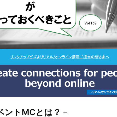
ベントMCとは？
－