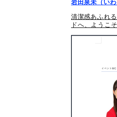
岩田泉未（い
清潔感あふれる
ドへ、ようこ