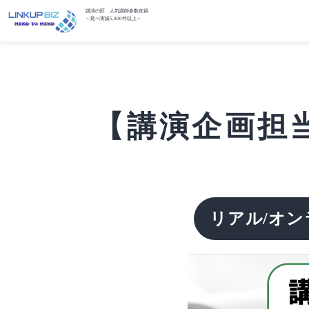
講演の匠 人気講師多数在籍
～延べ実績5,000件以上～
【講演企画担当
リアル/オン