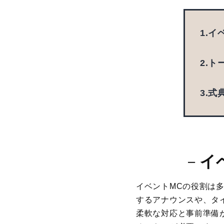
1.イ
2.
3.式
－
イ
イベントMCの役割は
するアナウンスや、タ
柔軟な対応と事前準備