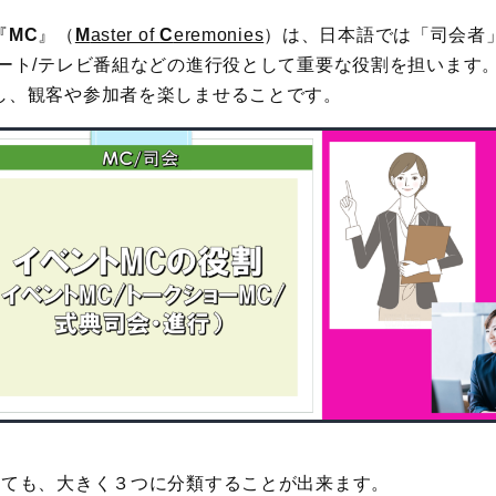
『
MC
』（
M
aster of
C
eremonies
）は、日本語では「司会者
サート/テレビ番組などの進行役として重要な役割を担います
し、観客や参加者を楽しませることです。
っても、大きく３つに分類することが出来ます。