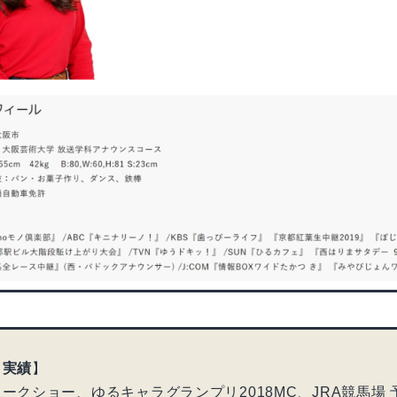
ト実績
】
ークショー、ゆるキャラグランプリ2018MC、JRA競馬場