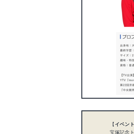
【
イベン
宝塚記念ト