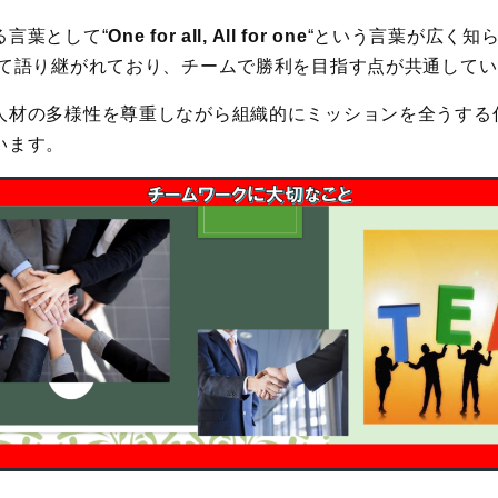
る言葉として“
One for all, All for one
“という言葉が広く知
して語り継がれており、チームで勝利を目指す点が共通して
人材の多様性を尊重しながら組織的にミッションを全うする
います。