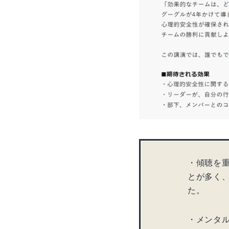
・傾聴を
とが多く
た。
・メンタ