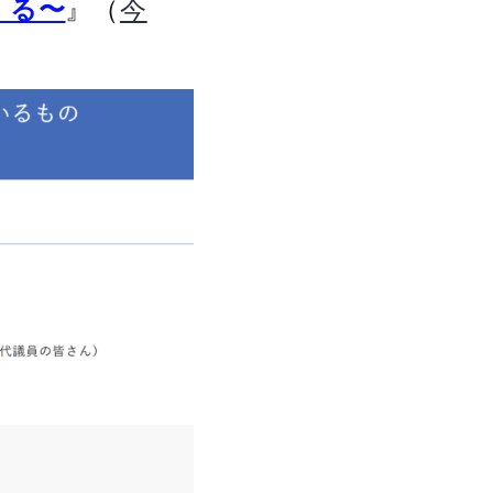
』（
くる〜
今