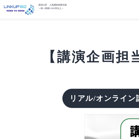
講演の匠 人気講師多数在籍
～延べ実績5,000件以上～
【講演企画担当
リアル/オンライン講