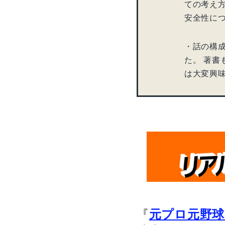
ての考え
安全性に
・話の構
た。 著書
は大変興
『
元プロ元野球