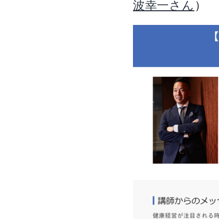
）
波幸一さん