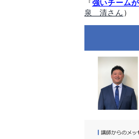
『
強いチーム
）
泉 清さん