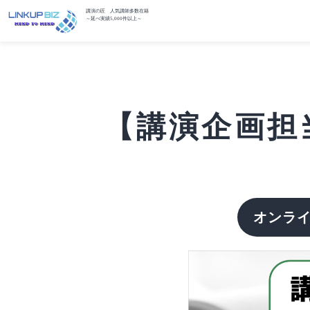
講演の匠 人気講師多数在籍
～延べ実績5,000件以上～
【講演企画担当
オンラ