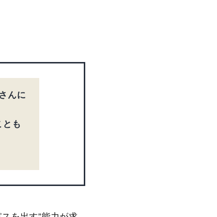
さんに
ことも
パスを出す”能力が求