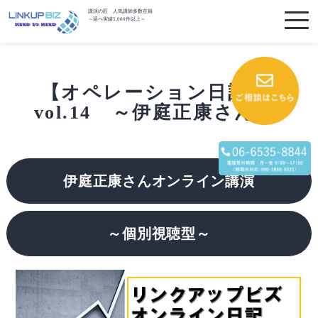
講演の匠 人気講師多数在籍
～延べ実績5,000件以上～
【オペレーション日記】
vol.14 ～伊庭正康さん～
伊庭正康さんオンライン講演
～個別視聴型～