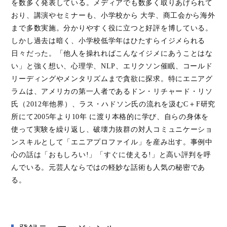
を数多く発表している。メディアでも数多く取りあげられて
おり、講演やセミナーも、小学校から 大学、商工会から海外
まで多数実施。分かりやすく役に立つと好評を博している。
しかし過去は暗く、小学校低学年はひたすらイジメられる
日々だった。「他人を操れればこんなイジメにあうことはな
い」と強く想い、心理学、NLP、エリクソン催眠、コールド
リーディングやメンタリズムまで貪欲に探求。特にエニアグ
ラムは、アメリカの第一人者であるドン・リチャード・リソ
氏（2012年他界）、ラス・ハドソン氏の流れを汲むC＋F研究
所にて2005年より10年 に渡り本格的に学び、自らの身体を
使って実験を繰り返し、破壊力抜群の対人コミュニケーショ
ンスキルとして「エニアプロファイル」を産み出す。事例中
心の話は「おもしろい!」「すぐに使える!」と高い評判を呼
んでいる。元芸人ならではの軽妙な話術も人気の秘密であ
る。