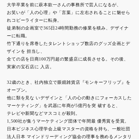
大学卒業を前に萩本欽一さんの事務所で芸人になるが、
お笑いが「人の心理」や「言葉」に左右されることに魅せら
れコピーライターに転身。
徒弟制の企画室で365日24時間勤務の修業を積み、デザイナ
ーに転職。
竹下通りを席巻したタレントショップ数店のグッズ企画とデ
ザインを 担当し、
全ての店を日商100万円超の繁盛店に成長させる。その後、
実家の宝石店に 入店。
32歳のとき、社内独立で眼鏡雑貨店『モンキーフリップ』を
オープン。
他に類を見な いデザインと「人の心の動きにフォーカスした
マーケティング」を武器に年商が5億円を突 破すると、
テレビや新聞などマスコミが殺到。
1,500社が集うマーケティング団体で年間最 優秀賞を受賞。
日本ビジネス心理学会上級マスターの資格を持ち、一般社団
法人日本 マインドリーディング協会の理事を務めるメンタリ