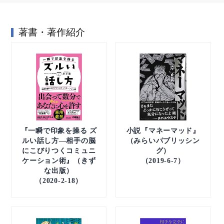
著書・著作紹介
『一瞬で印象を操る ズ
小説『マネーマッド』
ルい話し方―相手の脳
（みらいパブリッシン
にこびりつくコミュニ
グ）
ケーション術』（きず
（2019-6-7）
な出版）
（2020-2-18）