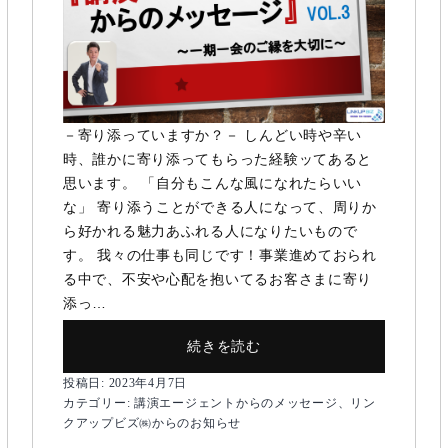
－寄り添っていますか？－ しんどい時や辛い
時、誰かに寄り添ってもらった経験ッてあると
思います。 「自分もこんな風になれたらいい
な」 寄り添うことができる人になって、周りか
ら好かれる魅力あふれる人になりたいもので
す。 我々の仕事も同じです！事業進めておられ
る中で、不安や心配を抱いてるお客さまに寄り
添っ…
【講
続きを読む
演
投稿日:
2023年4月7日
エ
カテゴリー:
講演エージェントからのメッセージ
、
リン
ー
クアップビズ㈱からのお知らせ
ジ