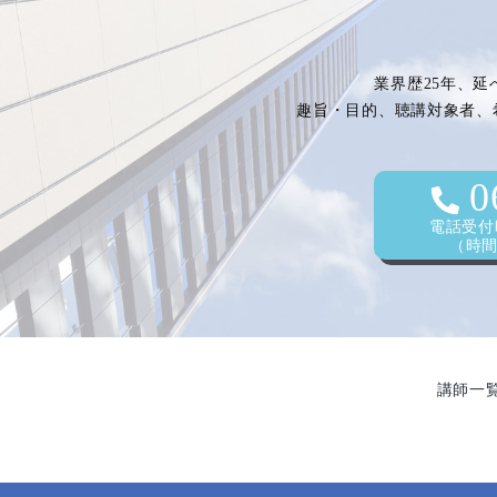
vol.1
業界歴25年、延
趣旨・目的、聴講対象者、
0
電話受付時
（時間外
講師一