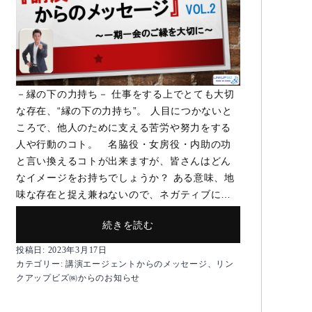
－縁の下の力持ち－ 仕事をする上でとても大切
な存在、“縁の下の力持ち”。 人目につかないと
ころで、他人のために支える苦労や努力をする
人や行動のコト。 名脇役・女房役・内助の功
と言い換えるコトが出来ますが、皆さんはどん
なイメージをお持ちでしょうか？ ある意味、地
味な存在と捉え兼ねないので、ネガティブに…
【講
続きを読む
演
投稿日:
2023年3月17日
エ
カテゴリー:
講演エージェントからのメッセージ
、
リン
ー
クアップビズ㈱からのお知らせ
ジ
ェ