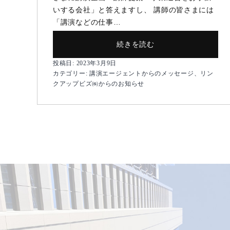
いする会社」と答えますし、 講師の皆さまには
「講演などの仕事…
【講
続きを読む
演
投稿日:
2023年3月9日
エ
カテゴリー:
講演エージェントからのメッセージ
、
リン
ー
クアップビズ㈱からのお知らせ
ジ
ェ
ン
ト
か
ら
の
メ
ッ
セ
ー
ジ】