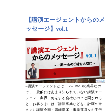
ン
ト
か
【講演エージェントからのメ
ら
ッセージ】vol.1
の
メ
ッ
セ
ー
ジ】
vol.4
–講演エージェントとは！？– BtoBの業界なの
で、一般的にはあまり知られていない講演エー
ジェント業界。何をする会社なの？と聞かれる
と、お客さまには「講演事業などをご計画の皆
さまに講演企画・講師提案・事業運営をお手伝