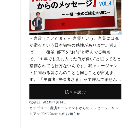
－言霊（ことだま）－ 言霊という、言葉には魂
が宿るという日本独特の感性があります。例え
ば・・・後輩･部下を“お前”と呼んでる時点
で、“１年でも先に入った俺が偉い”と思ってると
指摘されても仕方ないんです。我々エージェン
トに関わる皆さんのことも同じことが言えま
す。 「主催者･主催者さま」ッて呼んでません…
【講
続きを読む
演
投稿日:
2023年4月14日
エ
カテゴリー:
講演エージェントからのメッセージ
、
リン
ー
クアップビズ㈱からのお知らせ
ジ
ェ