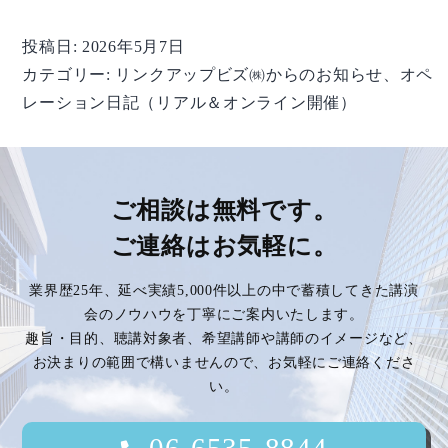
ペ
レ
投稿日:
2026年5月7日
ー
カテゴリー:
リンクアップビズ㈱からのお知らせ
、
オペ
シ
レーション日記（リアル＆オンライン開催）
ョ
ン
日
記】
ご相談は無料です。
vol.246
さ
ご連絡はお気軽に。
わ
ら
業界歴25年、延べ実績5,000件以上の中で蓄積してきた講演
ぎ
会のノウハウを丁寧にご案内いたします。
寛
趣旨・目的、聴講対象者、希望講師や講師のイメージなど、
子
お決まりの範囲で構いませんので、お気軽にご連絡くださ
さ
い。
ん
06-6535-8844