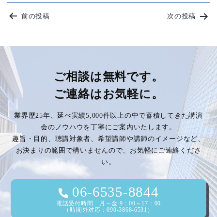
投
前の投稿
次の投稿
稿
ナ
ビ
ご相談は無料です。
ご連絡はお気軽に。
ゲ
業界歴25年、延べ実績5,000件以上の中で蓄積してきた講演
ー
会のノウハウを丁寧にご案内いたします。
趣旨・目的、聴講対象者、希望講師や講師のイメージなど、
シ
お決まりの範囲で構いませんので、お気軽にご連絡くださ
い。
ョ
ン
06-6535-8844
電話受付時間 月～金 9：00～17：00
（時間外対応：090-3868-6531）