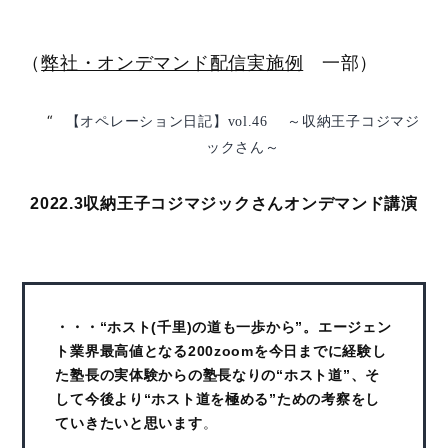
（
弊社・オンデマンド配信実施例
一部）
【オペレーション日記】vol.46 ～収納王子コジマジ
ックさん～
2022.3収納王子コジマジックさんオンデマンド講演
・・・“ホスト(千里)の道も一歩から”。エージェン
ト業界最高値となる200zoomを今日までに経験し
た塾長の実体験からの塾長なりの“ホスト道”、そ
して今後より“ホスト道を極める”ための考察をし
ていきたいと思います
。