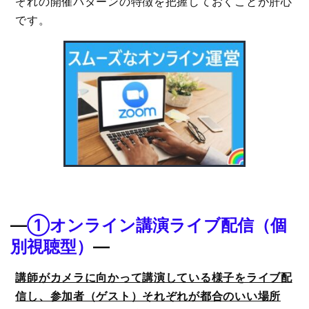
ぞれの開催パターンの特徴を把握しておくことが肝心
です。
―
①
オンライン講演ライブ配信（個
別視聴型）
―
講師がカメラに向かって講演している様子をライブ配
信し、参加者（ゲスト）それぞれが都合のいい場所