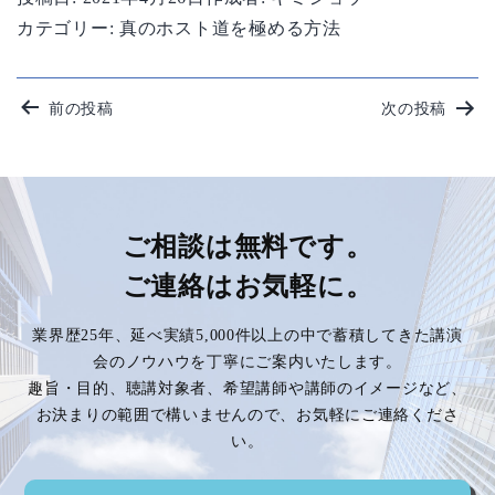
カテゴリー:
真のホスト道を極める方法
投
前の投稿
次の投稿
稿
ナ
ビ
ご相談は無料です。
ご連絡はお気軽に。
ゲ
業界歴25年、延べ実績5,000件以上の中で蓄積してきた講演
ー
会のノウハウを丁寧にご案内いたします。
趣旨・目的、聴講対象者、希望講師や講師のイメージなど、
シ
お決まりの範囲で構いませんので、お気軽にご連絡くださ
い。
ョ