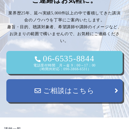
ご連絡はお気軽に。
ゲ
業界歴25年、延べ実績5,000件以上の中で蓄積してきた講演
ー
会のノウハウを丁寧にご案内いたします。
趣旨・目的、聴講対象者、希望講師や講師のイメージなど、
シ
お決まりの範囲で構いませんので、お気軽にご連絡くださ
い。
ョ
ン
06-6535-8844
電話受付時間 月～金 9：00～17：00
（時間外対応：090-3868-6531）
ご相談はこちら
講師一覧