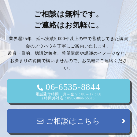
ナ
ビ
ご相談は無料です。
ご連絡はお気軽に。
ゲ
業界歴25年、延べ実績5,000件以上の中で蓄積してきた講演
ー
会のノウハウを丁寧にご案内いたします。
趣旨・目的、聴講対象者、希望講師や講師のイメージなど、
シ
お決まりの範囲で構いませんので、お気軽にご連絡くださ
い。
ョ
ン
06-6535-8844
電話受付時間 月～金 9：00～17：00
（時間外対応：090-3868-6531）
ご相談はこちら