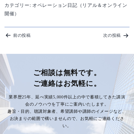
カテゴリー:
オペレーション日記（リアル＆オンライン
開催）
投
前の投稿
次の投稿
稿
ナ
ビ
ご相談は無料です。
ご連絡はお気軽に。
ゲ
業界歴25年、延べ実績5,000件以上の中で蓄積してきた講演
ー
会のノウハウを丁寧にご案内いたします。
趣旨・目的、聴講対象者、希望講師や講師のイメージなど、
シ
お決まりの範囲で構いませんので、お気軽にご連絡くださ
い。
ョ