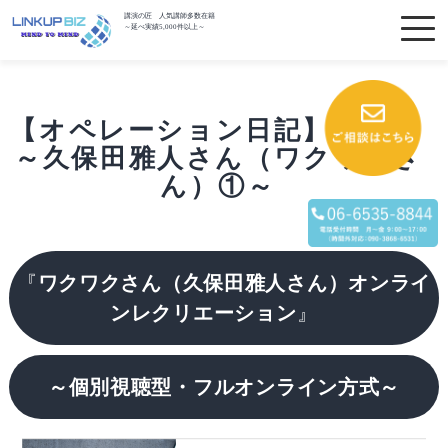
講演の匠 人気講師多数在籍
～延べ実績5,000件以上～
【オペレーション日記】vol.7
～久保田雅人さん（ワクワクさ
ん）①～
『
ワクワクさん（久保田雅人さん）オンライ
ンレクリエーション
』
～個別視聴型
・フルオンライン方式
～