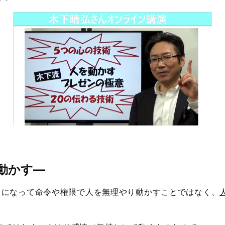
動かす
―
上司になって命令や権限で人を無理やり動かすことではなく、
。