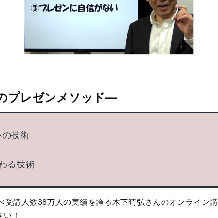
のプレゼンメソッド
―
心の技術
伝わる技術
延べ受講人数38万人の実績を誇る木下晴弘さんのオンライン
さい！