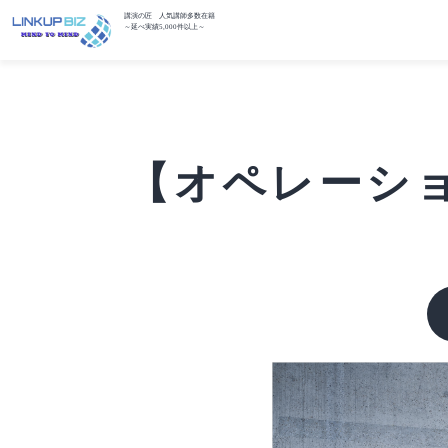
講演の匠 人気講師多数在籍
～延べ実績5,000件以上～
【オペレーショ