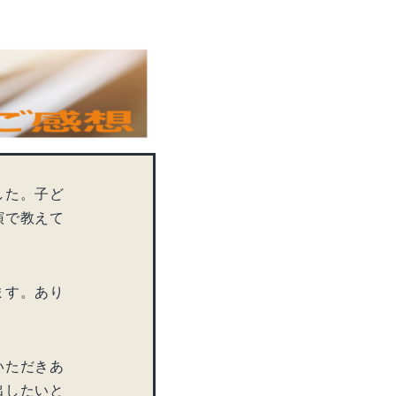
した。子ど
演で教えて
ます。あり
いただきあ
出したいと