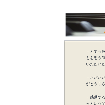
・とても
もを思う
いただい
・ただた
がとうご
・感動す
っという