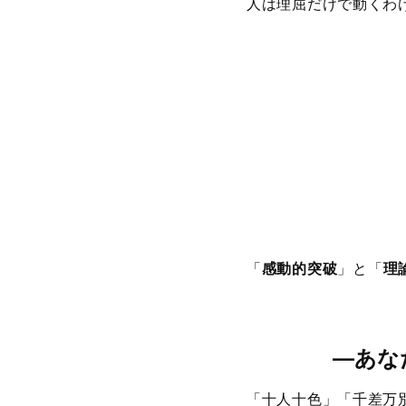
人は理屈だけで動くわ
「
感動的突破
」と「
理
―
あな
「十人十色」「千差万