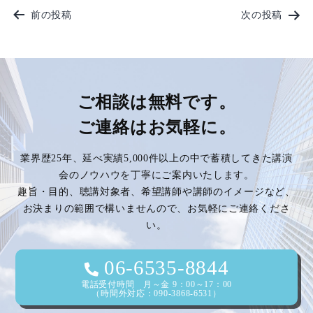
投
前の投稿
次の投稿
稿
ナ
ビ
ご相談は無料です。
ご連絡はお気軽に。
ゲ
業界歴25年、延べ実績5,000件以上の中で蓄積してきた講演
ー
会のノウハウを丁寧にご案内いたします。
趣旨・目的、聴講対象者、希望講師や講師のイメージなど、
シ
お決まりの範囲で構いませんので、お気軽にご連絡くださ
い。
ョ
ン
06-6535-8844
電話受付時間 月～金 9：00～17：00
（時間外対応：090-3868-6531）