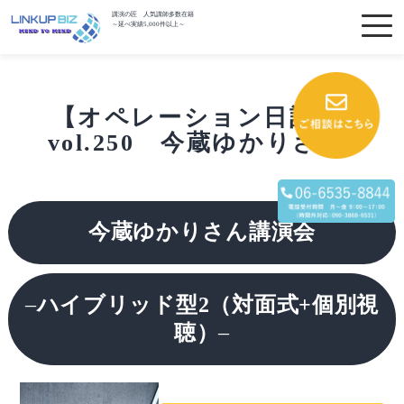
講演の匠 人気講師多数在籍
～延べ実績5,000件以上～
【オペレーション日記】
vol.250 今蔵ゆかりさん
今蔵ゆかりさん講演会
–
ハイブリッド型2（対面式+個別視
聴）
–