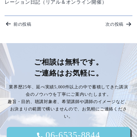
レーション日記（リアル＆オンライン開催）
投
前の投稿
次の投稿
稿
ナ
ビ
ご相談は無料です。
ご連絡はお気軽に。
ゲ
業界歴25年、延べ実績5,000件以上の中で蓄積してきた講演
ー
会のノウハウを丁寧にご案内いたします。
趣旨・目的、聴講対象者、希望講師や講師のイメージなど、
シ
お決まりの範囲で構いませんので、お気軽にご連絡くださ
い。
ョ
ン
06-6535-8844