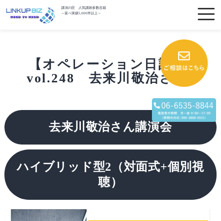
講演の匠 人気講師多数在籍
～延べ実績5,000件以上～
【オペレーション日記】
vol.248 去来川敬治さん
去来川敬治さん講演会
ハイブリッド型2（対面式+個別視
聴）