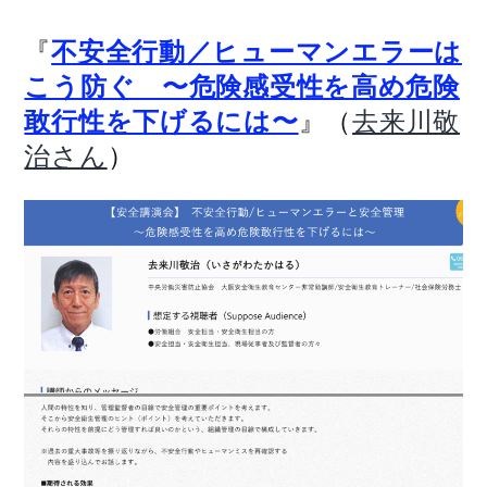
『
不安全行動／ヒューマンエラーは
こう防ぐ 〜危険感受性を高め危険
』（
敢行性を下げるには〜
去来川敬
）
治さん