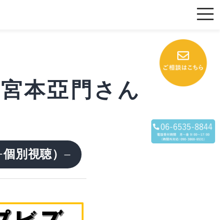
8 宮本亞門さん
+個別視聴）
–