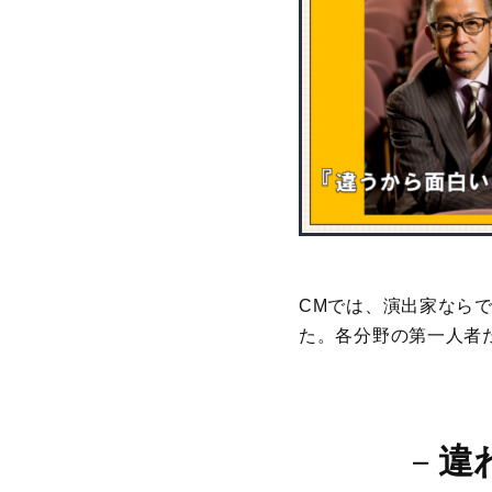
CMでは、演出家なら
た。各分野の第一人者
－
違