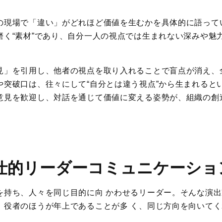
の現場で「違い」がどれほど価値を生むかを具体的に語って
磨く“素材”であり、自分一人の視点では生まれない深みや魅
見」を引用し、他者の視点を取り入れることで盲点が消え、
や突破口は、往々にして“自分とは違う視点”から生まれると
意見を歓迎し、対話を通じて価値に変える姿勢が、組織の創
仕的リーダーコミュニケーショ
を持ち、人々を同じ目的に向 かわせるリーダー。そんな演
、役者のほうが年上であることが多 く、同じ方向を向いて