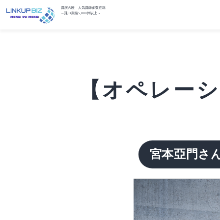
講演の匠 人気講師多数在籍
～延べ実績5,000件以上～
【オペレーショ
宮本亞門さ