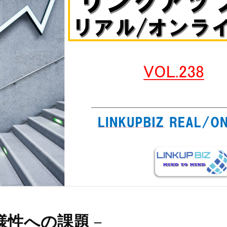
様性への課題
－