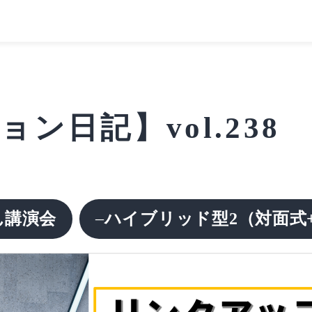
ン日記】vol.23
ん講演会
–
ハイブリッド型2（対面式