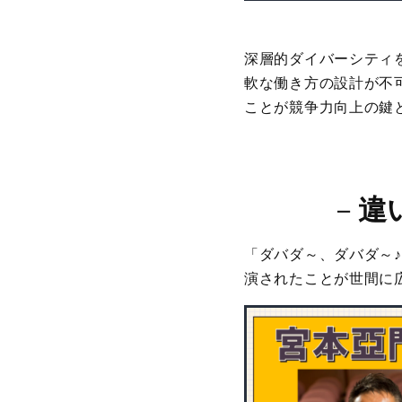
深層的ダイバーシティ
軟な働き方の設計が不
ことが競争力向上の鍵
－
違
「ダバダ～、ダバダ～♪
演されたことが世間に