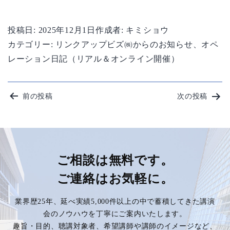
投稿日:
2025年12月1日
作成者:
キミショウ
カテゴリー:
リンクアップビズ㈱からのお知らせ
、
オペ
レーション日記（リアル＆オンライン開催）
投
前の投稿
次の投稿
稿
ナ
ビ
ご相談は無料です。
ご連絡はお気軽に。
ゲ
業界歴25年、延べ実績5,000件以上の中で蓄積してきた講演
ー
会のノウハウを丁寧にご案内いたします。
趣旨・目的、聴講対象者、希望講師や講師のイメージなど、