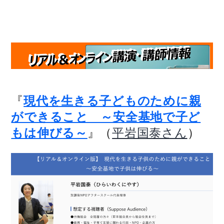
『
現代を生きる子どものために親
ができること ～安全基地で子ど
』（
）
もは伸びる～
平岩国泰さん