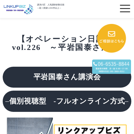
講演の匠 人気講師多数在籍
～延べ実績5,000件以上～
【オペレーション日記】
vol.226 ～平岩国泰さん～
平岩国泰さん講演会
–
個別視聴型 -フルオンライン方式
–