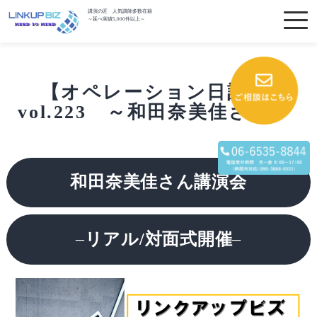
講演の匠 人気講師多数在籍
～延べ実績5,000件以上～
【オペレーション日記】
vol.223 ～和田奈美佳さん～
和田奈美佳さん講演会
–
リアル/対面式開催
–