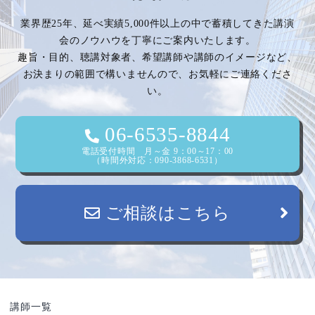
ゲ
業界歴25年、延べ実績5,000件以上の中で蓄積してきた講演
ー
会のノウハウを丁寧にご案内いたします。
趣旨・目的、聴講対象者、希望講師や講師のイメージなど、
シ
お決まりの範囲で構いませんので、お気軽にご連絡くださ
い。
ョ
ン
06-6535-8844
電話受付時間 月～金 9：00～17：00
（時間外対応：090-3868-6531）
ご相談はこちら
講師一覧