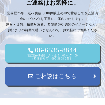
ご連絡はお気軽に。
ゲ
業界歴25年、延べ実績5,000件以上の中で蓄積してきた講演
ー
会のノウハウを丁寧にご案内いたします。
趣旨・目的、聴講対象者、希望講師や講師のイメージなど、
シ
お決まりの範囲で構いませんので、お気軽にご連絡くださ
い。
ョ
ン
06-6535-8844
電話受付時間 月～金 9：00～17：00
（時間外対応：090-3868-6531）
ご相談はこちら