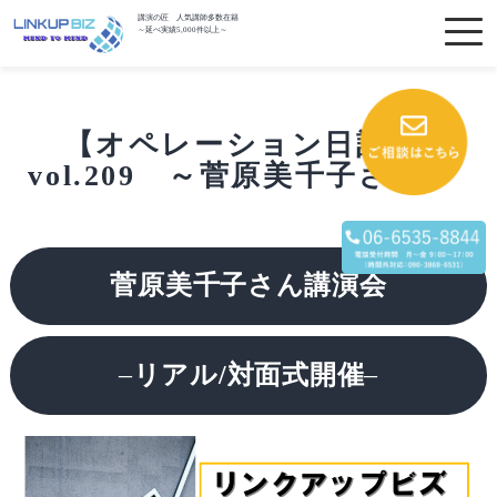
講演の匠 人気講師多数在籍
～延べ実績5,000件以上～
【オペレーション日記】
vol.209 ～菅原美千子さん～
菅原美千子さん講演会
–
リアル/対面式開催
–