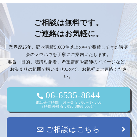
ナ
ビ
ご相談は無料です。
ご連絡はお気軽に。
ゲ
業界歴25年、延べ実績5,000件以上の中で蓄積してきた講演
ー
会のノウハウを丁寧にご案内いたします。
趣旨・目的、聴講対象者、希望講師や講師のイメージなど、
シ
お決まりの範囲で構いませんので、お気軽にご連絡くださ
い。
ョ
ン
06-6535-8844
電話受付時間 月～金 9：00～17：00
（時間外対応：090-3868-6531）
ご相談はこちら