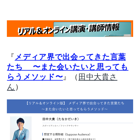
『
メディア界で出会ってきた言葉
たち 〜また会いたいと思っても
』（
らうメソッド〜
田中大貴さ
）
ん