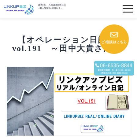
講演の匠 人気講師多数在籍
～延べ実績5,000件以上～
【オペレーション日記】
vol.191 ～田中大貴さん～