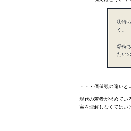
①待
く。
③待
たい
・・・価値観の違いと
現代の若者が求めてい
実を理解しなくてはい