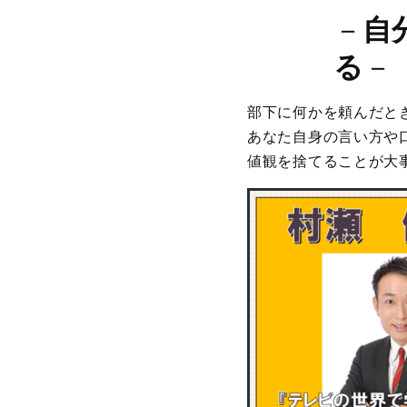
－
自
る
－
部下に何かを頼んだと
あなた自身の言い方や
値観を捨てることが大