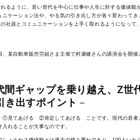
されるように、若い世代を中心に仕事や人生に対する価値観
ュニケーション法や、やる気の引き出し方が各々変わってき
代の社員とコミュニケーションを上手く取れるようになって
回、某自動車販売労組さま主催で村瀬健さんの講演会を開催
代間ギャップを乗り越え、Z世
引き出すポイント
－
、①見てあげる ②肯定してあげる ことです。現代の若者
け入れることが大事なのです。
しょうか？価値観とは過去の積み重ねであり、100人いたら