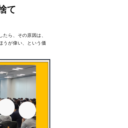
捨て
したら、その原因は、
ほうが偉い、という価