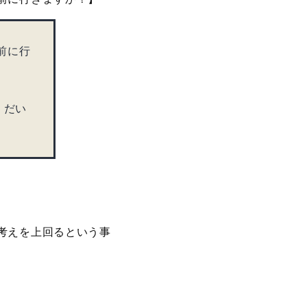
前に行
、だい
考えを上回るという事