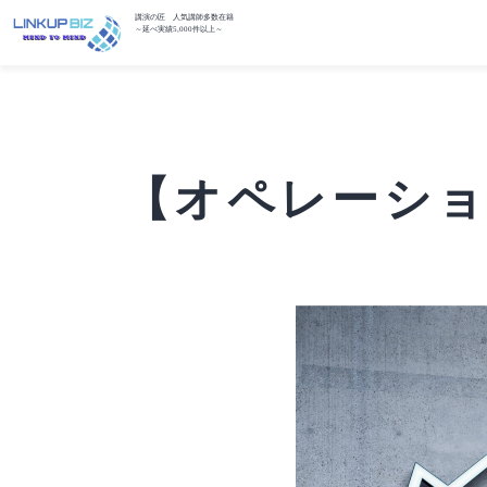
講演の匠 人気講師多数在籍
～延べ実績5,000件以上～
【オペレーション