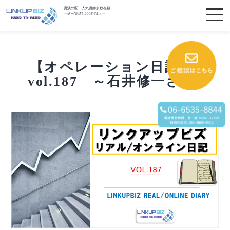
講演の匠 人気講師多数在籍
～延べ実績5,000件以上～
【オペレーション日記】
vol.187 ～石井修一さん