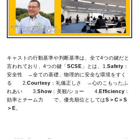
キャストの行動基準や判断基準は、全て4つの鍵だと
言われており、4つの鍵「
SCSE
」とは、1.
Safety
：
安全性 →全ての基礎、物理的に安全な環境をすく
る 2.
Courtesy
：礼儀正しさ →心のこもったふ
れあい 3.
Show
：美観/ショー 4.
Efficiency
：
効率とチーム力 で、優先順位としては
S＞C＞S
＞E
。