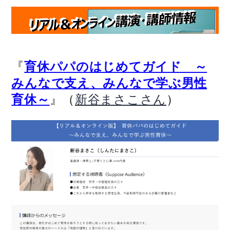
『
育休パパのはじめてガイド ～
みんなで支え、みんなで学ぶ男性
』（
）
育休～
新谷まさこさん