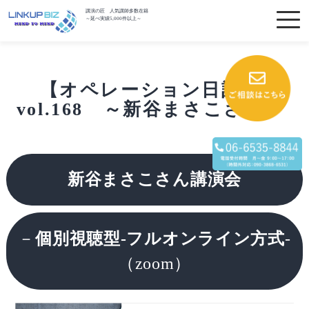
講演の匠 人気講師多数在籍
～延べ実績5,000件以上～
【オペレーション日記】
vol.168 ～新谷まさこさん～
新谷まさこさん講演会
－
個別視聴型-フルオンライン方式
-
（zoom）