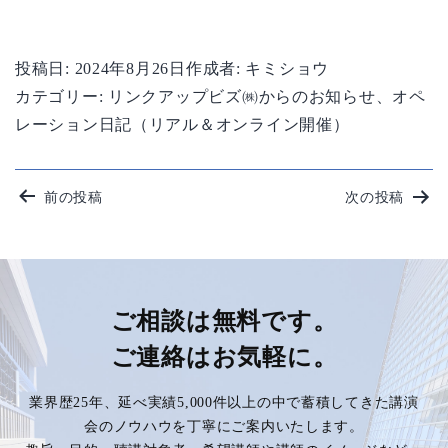
投稿日:
2024年8月26日
作成者:
キミショウ
カテゴリー:
リンクアップビズ㈱からのお知らせ
、
オペ
レーション日記（リアル＆オンライン開催）
投
前の投稿
次の投稿
稿
ナ
ビ
ご相談は無料です。
ご連絡はお気軽に。
ゲ
業界歴25年、延べ実績5,000件以上の中で蓄積してきた講演
ー
会のノウハウを丁寧にご案内いたします。