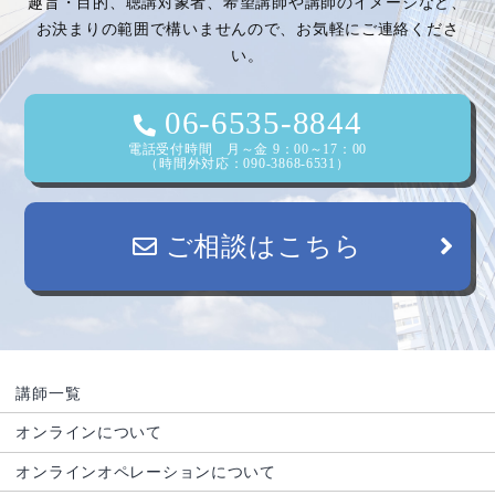
趣旨・目的、聴講対象者、希望講師や講師のイメージなど、
シ
お決まりの範囲で構いませんので、お気軽にご連絡くださ
い。
ョ
ン
06-6535-8844
電話受付時間 月～金 9：00～17：00
（時間外対応：090-3868-6531）
ご相談はこちら
講師一覧
オンラインについて
オンラインオペレーションについて