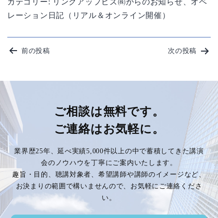
カテゴリー:
リンクアップビズ㈱からのお知らせ
、
オペ
レーション日記（リアル＆オンライン開催）
投
前の投稿
次の投稿
稿
ナ
ビ
ご相談は無料です。
ご連絡はお気軽に。
ゲ
業界歴25年、延べ実績5,000件以上の中で蓄積してきた講演
ー
会のノウハウを丁寧にご案内いたします。
趣旨・目的、聴講対象者、希望講師や講師のイメージなど、
シ
お決まりの範囲で構いませんので、お気軽にご連絡くださ
い。
ョ