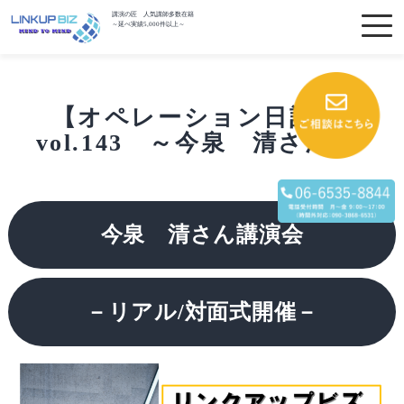
講演の匠 人気講師多数在籍
～延べ実績5,000件以上～
【オペレーション日記】
vol.143 ～今泉 清さん～
今泉 清さん講演会
－リアル/対面式開催－