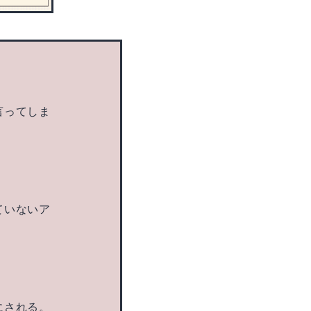
言ってしま
ていないア
にされる。