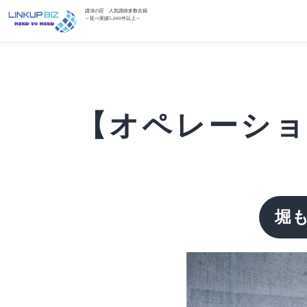
講演の匠 人気講師多数在籍
～延べ実績5,000件以上～
【オペレーション
堀