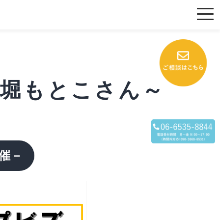
 ～堀もとこさん～
催－