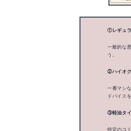
①レギュ
一般的な
う。
②ハイオ
一番マシ
ドバイス
③軽油タ
特定のコ