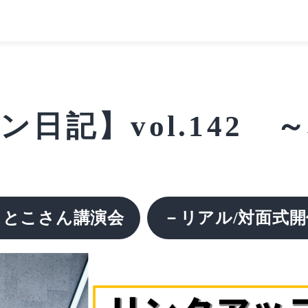
日記】vol.142
もとこさん講演会
－リアル/対面式開