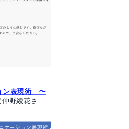
ョン表現術 〜
（
仲野綾花さ