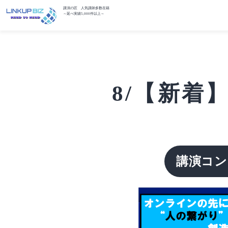
講演の匠 人気講師多数在籍
～延べ実績5,000件以上～
8/【新着
講演コン