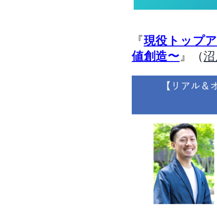
『
現役トップ
』（
値創造〜
沼