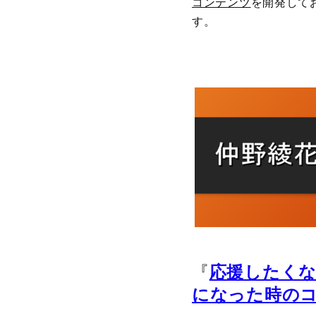
コンテンツ
を開発して
す。
『
応援したく
になった時の