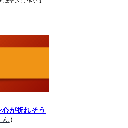
ければ幸いでございま
〜心が折れそう
）
さん