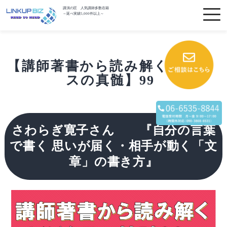
講演の匠 人気講師多数在籍
～延べ実績5,000件以上～
【講師著書から読み解くビジネ
スの真髄】99
さわらぎ寛子さん 『自分の言葉
で書く 思いが届く・相手が動く「文
章」の書き方』