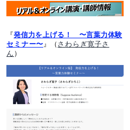
『
発信力を上げる！ 〜言葉力体験
』（
セミナー〜
さわらぎ寛子さ
）
ん