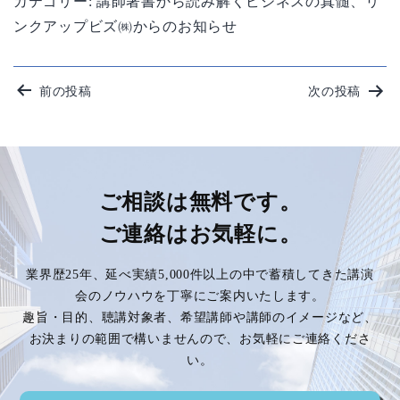
カテゴリー:
講師著書から読み解くビジネスの真髄
、
リ
ンクアップビズ㈱からのお知らせ
投
前の投稿
次の投稿
稿
ナ
ビ
ご相談は無料です。
ご連絡はお気軽に。
ゲ
業界歴25年、延べ実績5,000件以上の中で蓄積してきた講演
ー
会のノウハウを丁寧にご案内いたします。
趣旨・目的、聴講対象者、希望講師や講師のイメージなど、
シ
お決まりの範囲で構いませんので、お気軽にご連絡くださ
い。
ョ