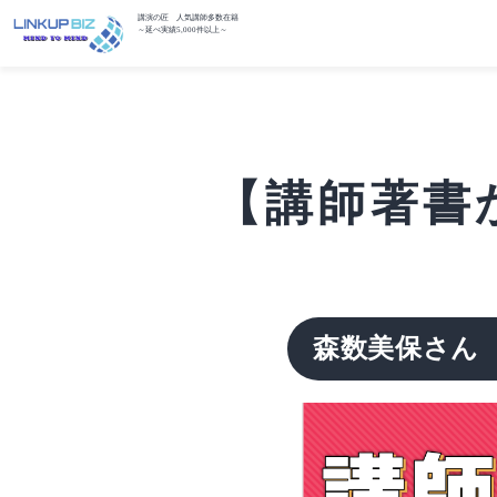
講演の匠 人気講師多数在籍
～延べ実績5,000件以上～
【講師著書
森数美保さん