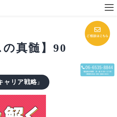
の真髄】90
キャリア戦略
』