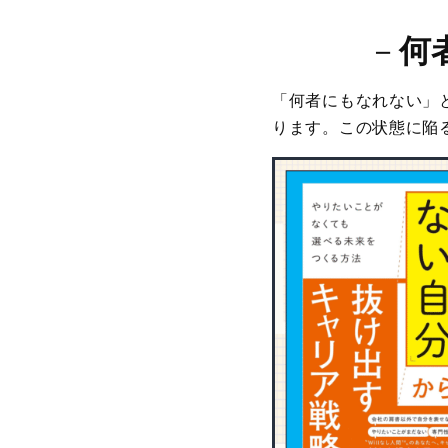
－
何
「何者にもなれない」
ります。この状態に陥